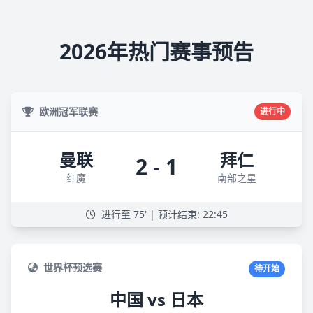
2026年热门赛事预告
欧洲冠军联赛
进行中
曼联
拜仁
2 - 1
红魔
南部之星
进行至 75' | 预计结束: 22:45
世界杯预选赛
待开始
中国 vs 日本