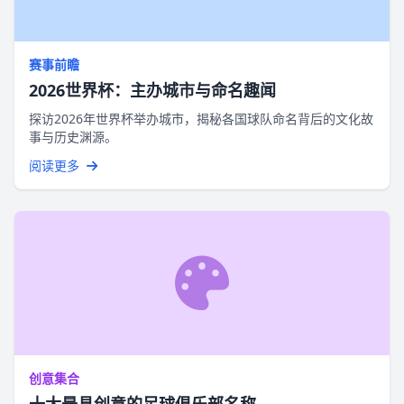
赛事前瞻
2026世界杯：主办城市与命名趣闻
探访2026年世界杯举办城市，揭秘各国球队命名背后的文化故
事与历史渊源。
阅读更多
创意集合