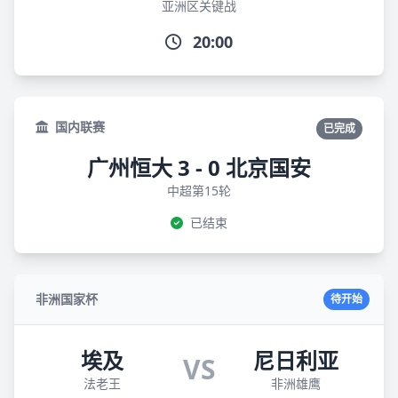
亚洲区关键战
20:00
国内联赛
已完成
广州恒大 3 - 0 北京国安
中超第15轮
已结束
非洲国家杯
待开始
埃及
尼日利亚
VS
法老王
非洲雄鹰