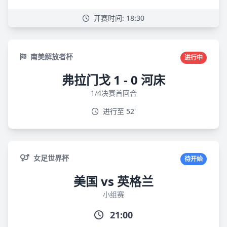
开赛时间: 18:30
南美解放者杯
进行中
弗拉门戈 1 - 0 河床
1/4决赛首回合
进行至 52'
女足世界杯
待开始
美国 vs 英格兰
小组赛
21:00