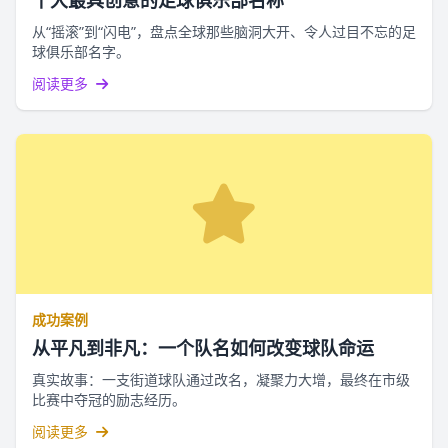
十大最具创意的足球俱乐部名称
从“摇滚”到“闪电”，盘点全球那些脑洞大开、令人过目不忘的足
球俱乐部名字。
阅读更多
成功案例
从平凡到非凡：一个队名如何改变球队命运
真实故事：一支街道球队通过改名，凝聚力大增，最终在市级
比赛中夺冠的励志经历。
阅读更多