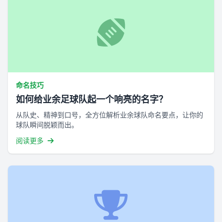
命名技巧
如何给业余足球队起一个响亮的名字？
从队史、精神到口号，全方位解析业余球队命名要点，让你的
球队瞬间脱颖而出。
阅读更多