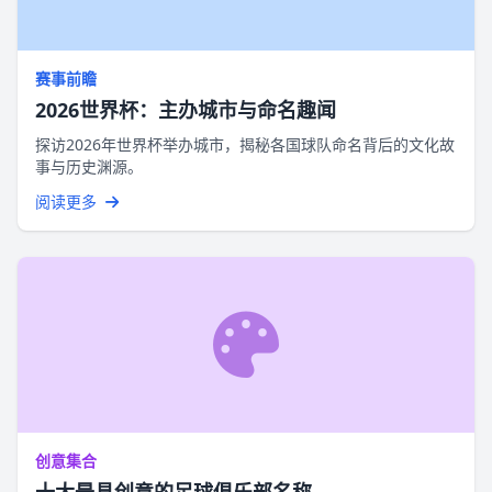
赛事前瞻
2026世界杯：主办城市与命名趣闻
探访2026年世界杯举办城市，揭秘各国球队命名背后的文化故
事与历史渊源。
阅读更多
创意集合