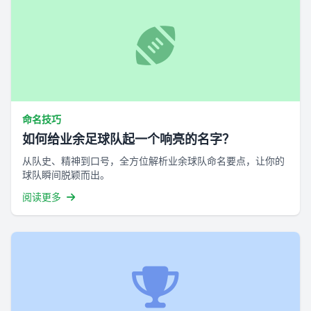
命名技巧
如何给业余足球队起一个响亮的名字？
从队史、精神到口号，全方位解析业余球队命名要点，让你的
球队瞬间脱颖而出。
阅读更多