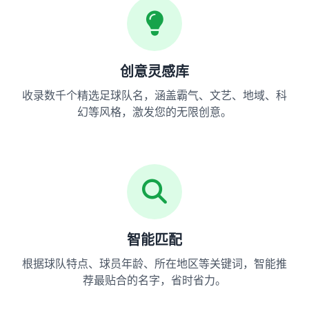
创意灵感库
收录数千个精选足球队名，涵盖霸气、文艺、地域、科
幻等风格，激发您的无限创意。
智能匹配
根据球队特点、球员年龄、所在地区等关键词，智能推
荐最贴合的名字，省时省力。